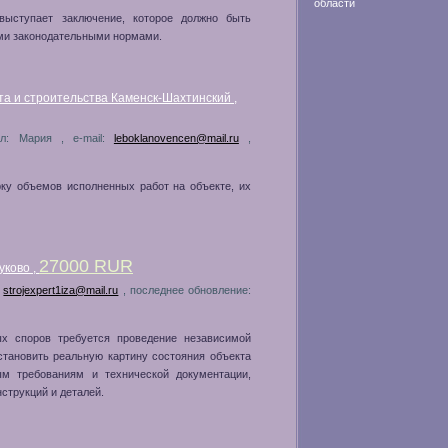
области
 выступает заключение, которое должно быть
ыми законодательными нормами.
та и строительства Каменск-Шахтинский ,
ил: Мария , e-mail:
leboklanovencen@mail.ru
,
рку объемов исполненных работ на объекте, их
27000 RUR
уково ,
:
strojexpert1iza@mail.ru
, последнее обновление:
ых споров требуется проведение независимой
становить реальную картину состояния объекта
м требованиям и технической документации,
струкций и деталей.