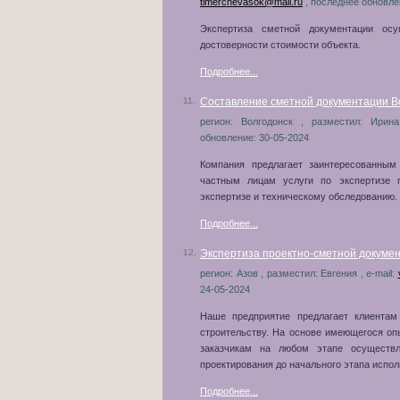
timerchevasok@mail.ru
, последнее обновле
Экспертиза сметной документации осу
достоверности стоимости объекта.
Подробнее...
11.
Составление сметной документации Во
регион: Волгодонск , разместил: Ирин
обновление: 30-05-2024
Компания предлагает заинтересованным
частным лицам услуги по экспертизе п
экспертизе и техническому обследованию.
Подробнее...
12.
Экспертиза проектно-сметной докумен
регион: Азов , разместил: Евгения , e-mail:
24-05-2024
Наше предприятие предлагает клиентам
строительству. На основе имеющегося оп
заказчикам на любом этапе осуществл
проектирования до начального этапа испол
Подробнее...