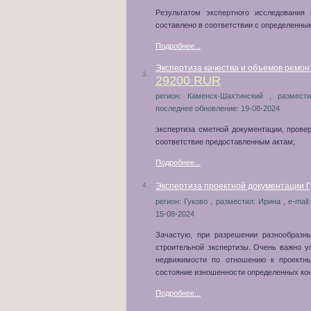
Результатом экспертного исследования
составлено в соответствии с определенн
Подробнее...
Экспертиза качества и объемов ремон
3.
29200 RUR
регион: Каменск-Шахтинский , размест
последнее обновление: 19-08-2024
экспертиза сметной документации, прове
соответствие предоставленным актам;
Подробнее...
4.
Экспертиза проектной документации Г
регион: Гуково , разместил: Ирина , e-mail
15-08-2024
Зачастую, при разрешении разнообразн
строительной экспертизы. Очень важно у
недвижимости по отношению к проектны
состояние изношенности определенных кон
Подробнее...