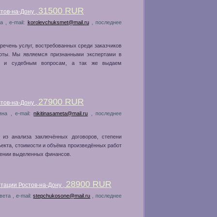
31500 RUR
тов-на-Дону ,
а , e-mail:
korolevchuksmet@mail.ru
, последнее
ечень услуг, востребованных среди заказчиков
оты. Мы являемся признанными экспертами в
им и судебным вопросам, а так же выдаем
27900 RUR
тов-на-Дону ,
яна , e-mail:
nikitinasameta@mail.ru
, последнее
 из анализа заключённых договоров, степени
ъекта, стоимости и объёма произведённых работ
нении выделенных финансов.
28900 RUR
тации Ростов-на-Дону ,
ета , e-mail:
stepchukosone@mail.ru
, последнее