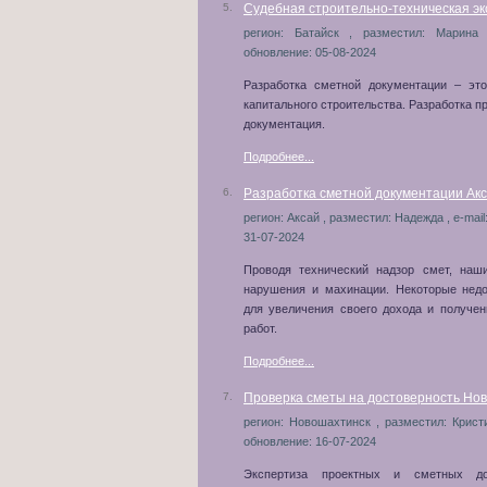
5.
Судебная строительно-техническая эк
регион: Батайск , разместил: Марина 
обновление: 05-08-2024
Разработка сметной документации – это
капитального строительства. Разработка п
документация.
Подробнее...
6.
Разработка сметной документации Акс
регион: Аксай , разместил: Надежда , e-mail
31-07-2024
Проводя технический надзор смет, наш
нарушения и махинации. Некоторые недо
для увеличения своего дохода и получе
работ.
Подробнее...
7.
Проверка сметы на достоверность Нов
регион: Новошахтинск , разместил: Кристи
обновление: 16-07-2024
Экспертиза проектных и сметных до