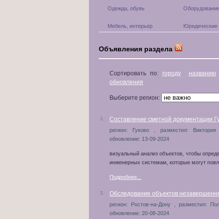
Одежда, обувь
Оборудование
Мебель, интерьер
Юридические 
Объявления раздела
Сортировать по:
городу
названию
обновления
Выберите регион:
1.
Составление сметной документации Гу
регион: Гуково , разместил: Виктория
обновление: 13-09-2024
визуальный анализ объектов, чтобы опред
инженерных системам, которые могут повл
Подробнее...
2.
Обследование объектов незавершенног
регион: Ростов-на-Дону , разместил: По
обновление: 20-08-2024