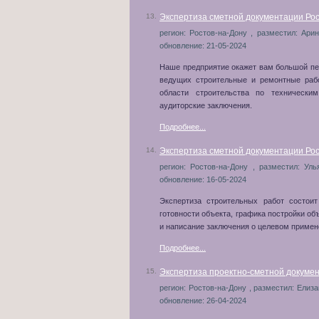
13.
Экспертиза сметной документации Рос
регион: Ростов-на-Дону , разместил: Арин
обновление: 21-05-2024
Наше предприятие окажет вам большой пер
ведущих строительные и ремонтные раб
области строительства по техническ
аудиторские заключения.
Подробнее...
14.
Экспертиза сметной документации Рос
регион: Ростов-на-Дону , разместил: Уль
обновление: 16-05-2024
Экспертиза строительных работ состоит
готовности объекта, графика постройки об
и написание заключения о целевом приме
Подробнее...
15.
Экспертиза проектно-сметной докумен
регион: Ростов-на-Дону , разместил: Елизав
обновление: 26-04-2024