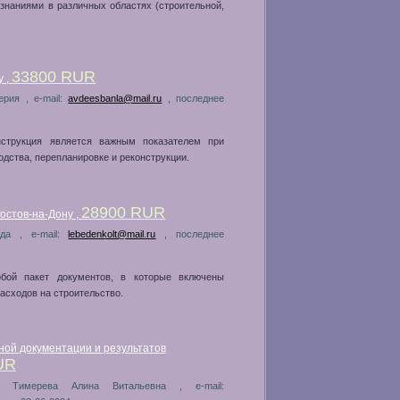
наниями в различных областях (строительной,
33800 RUR
у ,
ерия , e-mail:
avdeesbanla@mail.ru
, последнее
нструкция является важным показателем при
дства, перепланировке и реконструкции.
28900 RUR
остов-на-Дону ,
Ада , e-mail:
lebedenkolt@mail.ru
, последнее
обой пакет документов, в которые включены
асходов на строительство.
ной документации и результатов
UR
л: Тимерева Алина Витальевна , e-mail: