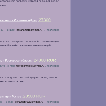
естороннюю проверку, которая включает анализ
ниями.
27300
ентации в Ростове-на-Дону ,
на , e-mail:
baranomarka@mail.ru
, последнее
оцесса создания проектной документации,
ваний и избыточного наполнения секций.
24800 RUR
у и Ростовская область ,
ита , e-mail:
mevedemnxko2@mail.ru
, последнее
ласти ведения сметной документации, поможет
татах анализа смет.
28500 RUR
ентации Ростов ,
на , e-mail:
ponamervfas3s@mail.ru
, последнее