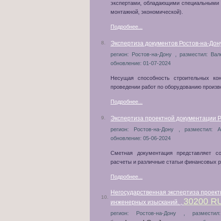
экспертами, обладающими специальными з
монтажной, экономической).
Подробнее...
8.
Экспертиза документов Ростов-на-Дон
регион: Ростов-на-Дону , разместил: Вал
обновление: 01-07-2024
Несущая способность строительных ко
проведении работ по оборудованию произво
Подробнее...
9.
Экспертиза проектной документации Р
регион: Ростов-на-Дону , разместил: 
обновление: 05-06-2024
Сметная документация представляет с
расчеты и различные статьи финансовых р
Подробнее...
Негосударственная экспертиза проект
10.
30200 R
инженерных изысканий. ,
регион: Ростов-на-Дону , размести