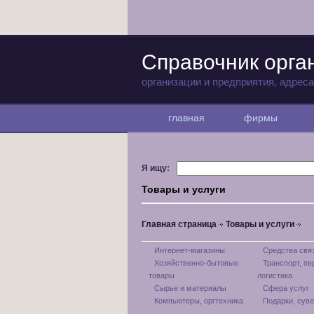
Справочник орга
организации и предприятия, адрес
главная
фирмы
Я ищу:
Товары и услуги
Главная страница
Товары и услуги
Интернет-магазины
Средства свя
Хозяйственно-бытовые
Транспорт, пе
товары
логистика
Сырье и материалы
Сфера услуг
Компьютеры, оргтехника
Подарки, сув