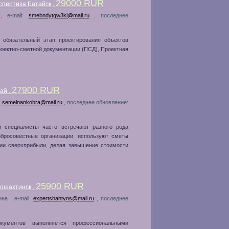
29000 RUR
спертиза Батайск ,
, e-mail:
smebndytgw3kl@mail.ru
, последнее
 обязательный этап проектирования объектов
роектно-сметной документации (ПСД), Проектная
27900 RUR
ай ,
:
semelnankobra@mail.ru
, последнее обновление:
и специалисты часто встречают разного рода
бросовестные организации, используют сметы
нии сверхприбыли, делая завышение стоимости
25900 RUR
ошахтинск ,
на , e-mail:
expertshahtyns@mail.ru
, последнее
кументов выполняется профессиональными