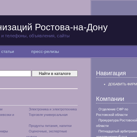
низаций Ростова-на-Дону
а и телефоны, объявления, сайты
статьи
пресс-релизы
Навигация
ДОБАВИТЬ ФИРМ
Компании
зи
Электроника и электротехника
Отделение СФР по
ревозки и
Торговля универсальная
Ростовской области
Прокуратура Ростовско
Продукты питания, напитки
области
ениры
Оценочные, экспертные
Пятнадцатый арбитраж
услуги
апелляционный суд