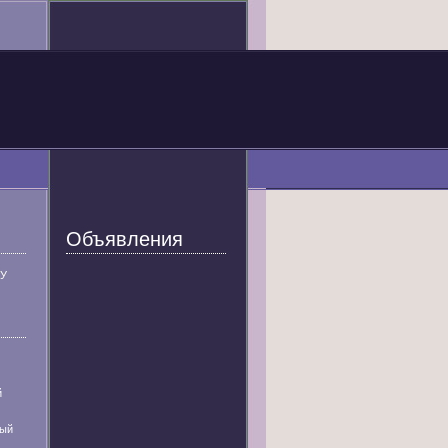
Объявления
У
й
ный