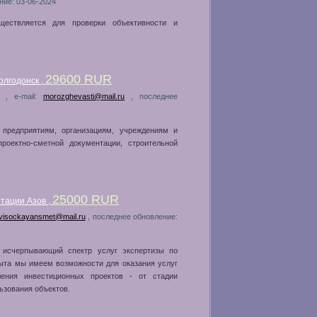
ние: 03-06-2024
ществляется для проверки объективности и
29600 RUR
лгодонск ,
а , e-mail:
morozghevasti@mail.ru
, последнее
 предприятиям, организациям, учреждениям и
роектно-сметной документации, строительной
25000 RUR
тации Азов ,
visockayansmet@mail.ru
, последнее обновление:
 исчерпывающий спектр услуг экспертизы по
ыта мы имеем возможности для оказания услуг
ения инвестиционных проектов - от стадии
ьзования объектов.