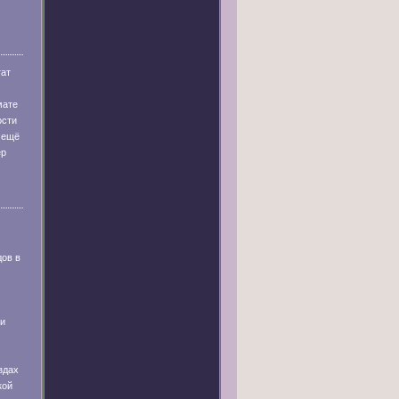
тат
мате
ости
 ещё
ер
дов в
 и
здах
кой