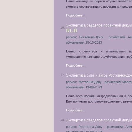
Наша команда экспертов осуществляет вс
сметы в соответствии с проектными реше
Подробнее...
Экспертиза разделов проектной докум
16.
RUR
регион: Ростов-на-Дону , разместил: Ан
обновление: 25-10-2023
Ценно стремиться к оптимизации пр
уменьшению излишнего дублирования требо
Подробнее...
17.
Экспертиза смет и актов Ростов-на-Дон
регион: Ростов-на-Дону , разместил: Маргар
обновление: 13-09-2023
Наша организация, аккредитованная в об
Вам получить достоверные данные о резуль
Подробнее...
18.
Экспертиза разделов проектной докум
регион: Ростов-на-Дону , разместил: Али