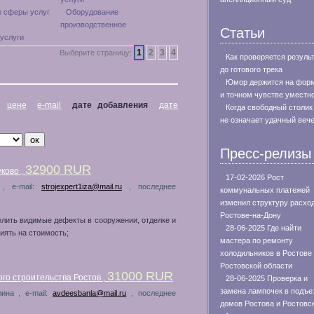
 сферы услуг
Оборудование
производственное
Статьи
услуги
1
2
3
4
Выберите страницу:
Как проверяется резуль
до готового трека
Юмор держится на фор
и точном чувстве уместн
цене
e-mail
дате добавления
дате
Когда свободный столик
не означает удачный веч
Пресс-релизы
32900 RUR
ково ,
17-02-2026 Рост
 , e-mail:
strojexpert1iza@mail.ru
, последнее
коммунальных платежей
изменил структуру расхо
Ростове-на-Дону
елить видимые дефекты в сооружении, отделке и
28-06-2025 Где найти
иять на стоимость;
мастера по ремонту
холодильников в Ростове
Ростовской области
31000 RUR
о строительства Ростов ,
28-06-2025 Проверка и
замена лампочек в подъе
лина , e-mail:
avdeesbanla@mail.ru
, последнее
домов Ростова и Ростовс