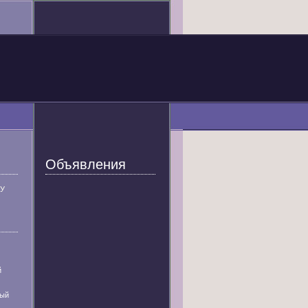
Объявления
У
й
ный