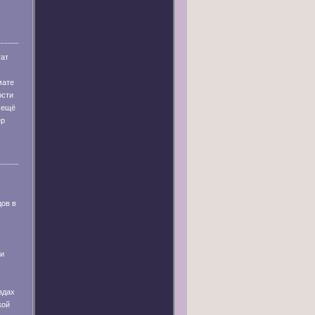
тат
мате
ости
 ещё
ер
дов в
 и
здах
кой