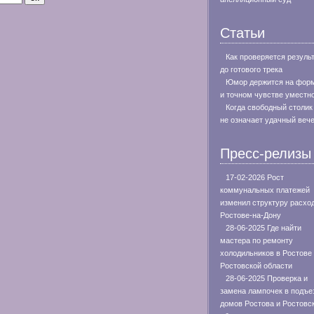
Статьи
Как проверяется резуль
до готового трека
Юмор держится на фор
и точном чувстве уместн
Когда свободный столик
не означает удачный веч
Пресс-релизы
17-02-2026 Рост
коммунальных платежей
изменил структуру расхо
Ростове-на-Дону
28-06-2025 Где найти
мастера по ремонту
холодильников в Ростове
Ростовской области
28-06-2025 Проверка и
замена лампочек в подъе
домов Ростова и Ростовс