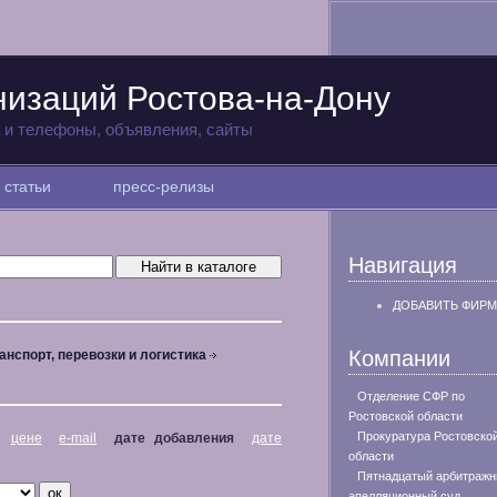
низаций Ростова-на-Дону
а и телефоны, объявления, сайты
статьи
пресс-релизы
Навигация
ДОБАВИТЬ ФИРМ
Компании
анспорт, перевозки и логистика
Отделение СФР по
Ростовской области
Прокуратура Ростовско
цене
e-mail
дате добавления
дате
области
Пятнадцатый арбитраж
апелляционный суд