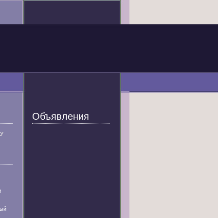
Объявления
У
й
ный