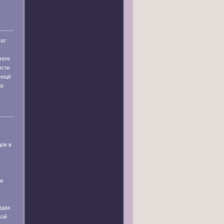
тат
мате
ости
 ещё
ер
дов в
 и
здах
кой