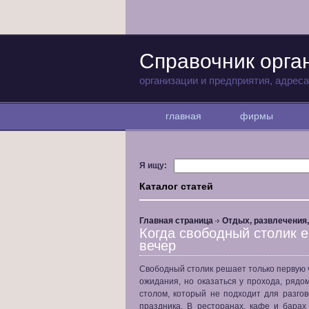
Справочник орга
организации и предприятия, адрес
главная
фирмы
Я ищу:
Каталог статей
Главная страница
Отдых, развлечения
Когда свободный столик 
вечер
Свободный столик решает только первую ч
ожидания, но оказаться у прохода, рядом
столом, который не подходит для разгов
праздника. В ресторанах, кафе и барах