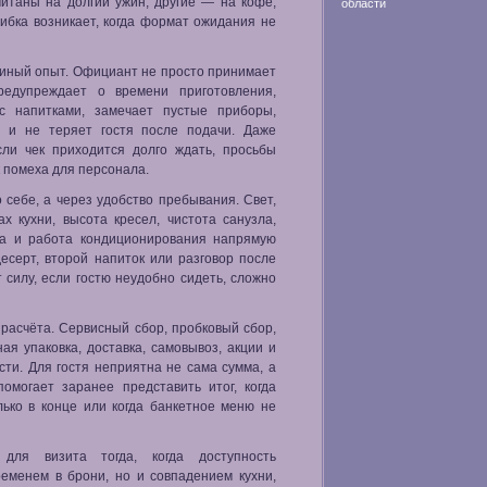
итаны на долгий ужин, другие — на кофе,
области
шибка возникает, когда формат ожидания не
диный опыт. Официант не просто принимает
редупреждает о времени приготовления,
 с напитками, замечает пустые приборы,
и и не теряет гостя после подачи. Даже
сли чек приходится долго ждать, просьбы
к помеха для персонала.
себе, а через удобство пребывания. Свет,
х кухни, высота кресел, чистота санузла,
ла и работа кондиционирования напрямую
десерт, второй напиток или разговор после
 силу, если гостю неудобно сидеть, сложно
расчёта. Сервисный сбор, пробковый сбор,
ая упаковка, доставка, самовывоз, акции и
ти. Для гостя неприятна не сама сумма, а
омогает заранее представить итог, когда
ько в конце или когда банкетное меню не
для визита тогда, когда доступность
еменем в брони, но и совпадением кухни,