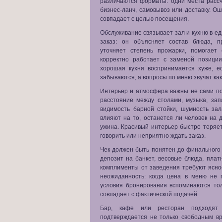
различаются форматы: одни места рассч
бизнес-ланч, самовывоз или доставку. О
совпадает с целью посещения.
Обслуживание связывает зал и кухню в е
заказ: он объясняет состав блюда, п
уточняет степень прожарки, помогает
корректно работает с заменой позици
хорошая кухня воспринимается хуже, е
забываются, а вопросы по меню звучат ка
Интерьер и атмосфера важны не сами по 
расстояние между столами, музыка, запа
видимость барной стойки, шумность за
влияют на то, останется ли человек на 
ужина. Красивый интерьер быстро теряет
говорить или неприятно ждать заказ.
Чек должен быть понятен до финального 
депозит на банкет, весовые блюда, платн
комплименты от заведения требуют яснос
неожиданность: когда цена в меню не п
условия бронирования вспоминаются тол
совпадает с фактической подачей.
Бар, кафе или ресторан подходят 
подтверждается не только свободным вр