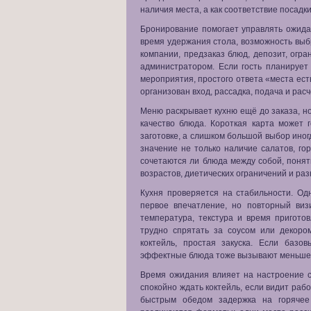
наличия места, а как соответствие посадк
Бронирование помогает управлять ожида
время удержания стола, возможность выб
компании, предзаказ блюд, депозит, огра
администратором. Если гость планирует
мероприятия, простого ответа «места ест
организован вход, рассадка, подача и расч
Меню раскрывает кухню ещё до заказа, но
качество блюда. Короткая карта может 
заготовке, а слишком большой выбор иног
значение не только наличие салатов, гор
сочетаются ли блюда между собой, понят
возрастов, диетических ограничений и раз
Кухня проверяется на стабильности. О
первое впечатление, но повторный визи
температура, текстура и время пригото
трудно спрятать за соусом или декором:
коктейль, простая закуска. Если базо
эффектные блюда тоже вызывают меньше
Время ожидания влияет на настроение с
спокойно ждать коктейль, если видит рабо
быстрым обедом задержка на горяче