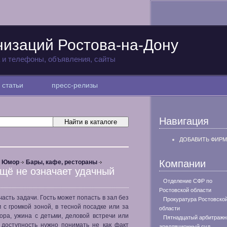
низаций Ростова-на-Дону
а и телефоны, объявления, сайты
статьи
пресс-релизы
Навигация
ДОБАВИТЬ ФИРМ
Компании
, Юмор
Бары, кафе, рестораны
ещё не означает удачный
Отделение СФР по
Ростовской области
асть задачи. Гость может попасть в зал без
Прокуратура Ростовско
 с громкой зоной, в тесной посадке или за
области
ора, ужина с детьми, деловой встречи или
Пятнадцатый арбитраж
 доступность нужно понимать не как факт
апелляционный суд