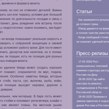
и, времени и формата визита.
нием, но оно не отменяет деталей. Важны
Статьи
рать зал или террасу, условия для большой
ничения по длительности посадки и связь с
Как проверяется резуль
 банкет, день рождения или встречу после
до готового трека
ь» недостаточно: нужно понимать, как будет
Юмор держится на фор
ёт.
и точном чувстве уместн
Когда свободный столик
 не всегда показывает реальную скорость и
не означает удачный веч
говорить о собранной концепции и свежей
да усложняет работу кухни. Для гостя имеет
ячего, десертов или напитков, но и логика:
Пресс-релизы
ны ли порции, есть ли позиции для разных
ных поводов визита.
17-02-2026 Рост
коммунальных платежей
дно удачное блюдо может создать хорошее
изменил структуру расхо
т покажет, сохраняются ли вкус, подача,
Ростове-на-Дону
вления. Особенно заметны блюда, которые
28-06-2025 Где найти
 стейк, паста, суп, выпечка, рыба, кофе,
мастера по ремонту
вые позиции выходят неровно, дорогие и
холодильников в Ростове
 доверия.
Ростовской области
ильнее, чем интерьер. В баре гость может
28-06-2025 Проверка и
ту стойки и понимает ритм вечера; в кафе с
замена лампочек в подъе
е уже меняет планы. На местном рынке
домов Ростова и Ростовс