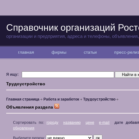
Справочник организаций Рост
организации и предприятия, адреса и телефоны, объявления
главная
фирмы
статьи
пресс-рел
Я ищу:
Трудоустройство
Главная страница
Работа и заработок
Трудоустройство
Объявления раздела
Сортировать по:
городу
названию
цене
e-mail
дате добав
обновления
Выберите регион: