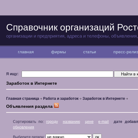
Справочник организаций Рост
организации и предприятия, адреса и телефоны, объявления
главная
фирмы
статьи
пресс-рел
Я ищу:
Заработок в Интернете
Главная страница
Работа и заработок
Заработок в Интернете
Объявления раздела
Сортировать по:
городу
названию
цене
e-mail
дате добав
обновления
Выберите регион: