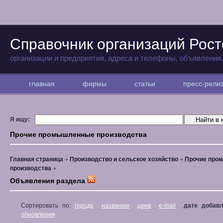
Справочник организаций Рост
организации и предприятия, адреса и телефоны, объявления
главная
фирмы
статьи
пресс-рел
Я ищу:
Прочие промышленные производства
Главная страница
Производство и сельское хозяйство
Прочие про
производства
Объявления раздела
Сортировать по:
городу
названию
цене
e-mail
дате добав
обновления