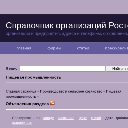
Справочник организаций Рост
организации и предприятия, адреса и телефоны, объявления
главная
фирмы
статьи
пресс-рел
Я ищу:
Пищевая промышленность
Главная страница
Производство и сельское хозяйство
Пищевая
промышленность
Объявления раздела
Сортировать по:
городу
названию
цене
e-mail
дате добав
обновления