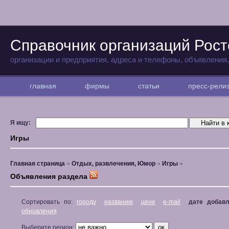
Справочник организаций Рост
организации и предприятия, адреса и телефоны, объявления
главная
фирмы
статьи
пресс-рел
Я ищу:
Игры
Главная страница
Отдых, развлечения, Юмор
Игры
Объявления раздела
Сортировать по:
городу
названию
цене
e-mail
дате добав
обновления
Выберите регион: