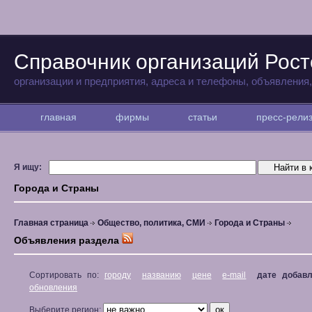
Справочник организаций Рост
организации и предприятия, адреса и телефоны, объявления
главная
фирмы
статьи
пресс-рел
Я ищу:
Города и Страны
Главная страница
Общество, политика, СМИ
Города и Страны
Объявления раздела
Сортировать по:
городу
названию
цене
e-mail
дате добав
обновления
Выберите регион: