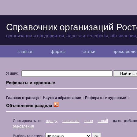
Справочник организаций Рост
организации и предприятия, адреса и телефоны, объявления
главная
фирмы
статьи
пресс-рел
Я ищу:
Рефераты и курсовые
Главная страница
Наука и образование
Рефераты и курсовые
Объявления раздела
Сортировать по:
городу
названию
цене
e-mail
дате добав
обновления
Выберите регион: