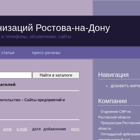
низаций Ростова-на-Дону
а и телефоны, объявления, сайты
статьи
пресс-релизы
Навигация
мателей
ДОБАВИТЬ ФИРМ
Компании
мательство
Сайты предприятий и
Отделение СФР по
Ростовской области
Прокуратура Ростовско
области
цене
e-mail
дате добавления
дате
Пятнадцатый арбитраж
апелляционный суд