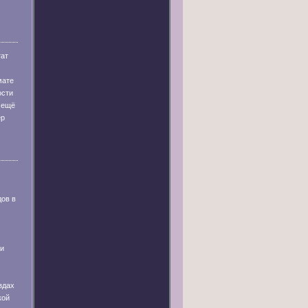
тат
мате
ости
 ещё
ер
дов в
 и
здах
кой