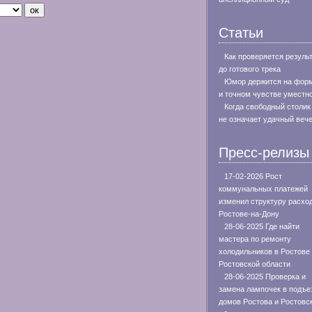
Статьи
Как проверяется резуль
до готового трека
Юмор держится на фор
и точном чувстве уместн
Когда свободный столик
не означает удачный веч
Пресс-релизы
17-02-2026 Рост
коммунальных платежей
изменил структуру расхо
Ростове-на-Дону
28-06-2025 Где найти
мастера по ремонту
холодильников в Ростове
Ростовской области
28-06-2025 Проверка и
замена лампочек в подъе
домов Ростова и Ростовс