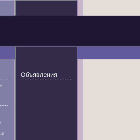
Объявления
У
й
ный