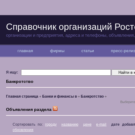
Справочник организаций Рост
организации и предприятия, адреса и телефоны, объявления
главная
фирмы
статьи
пресс-рел
Я ищу:
Банкротство
Главная страница
Банки и финансы в
Банкротство
Выберите
Объявления раздела
Сортировать по:
городу
названию
цене
e-mail
дате добав
обновления