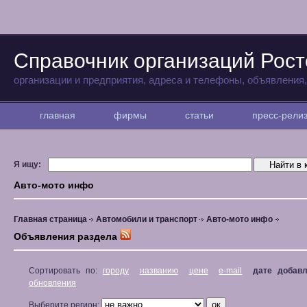
Справочник организаций Рост
организации и предприятия, адреса и телефоны, объявления
главная
фирмы
статьи
пресс-рел
Я ищу:
Авто-мото инфо
Главная страница
Автомобили и транспорт
Авто-мото инфо
Объявления раздела
Сортировать по:
городу
названию
цене
e-mail
дате добав
обновления
Выберите регион: