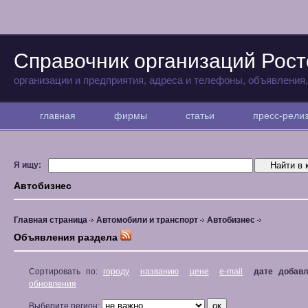
Справочник организаций Рост
организации и предприятия, адреса и телефоны, объявления
главная
фирмы
статьи
пресс-рел
Я ищу:
Автобизнес
Главная страница
Автомобили и транспорт
Автобизнес
Объявления раздела
Сортировать по:
городу
названию
цене
e-mail
дате добав
обновления
Выберите регион: