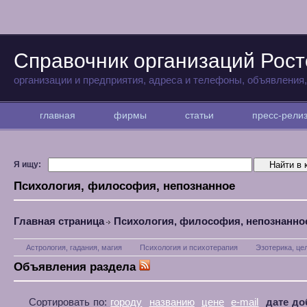
Справочник организаций Рост
организации и предприятия, адреса и телефоны, объявления
главная
фирмы
статьи
пресс-рел
Я ищу:
Психология, философия, непознанное
Главная страница
Психология, философия, непознанно
Астрология, гадания, магия
Психология и психотерапия
Эзотерика, це
Объявления раздела
Сортировать по:
городу
названию
цене
e-mail
дате до