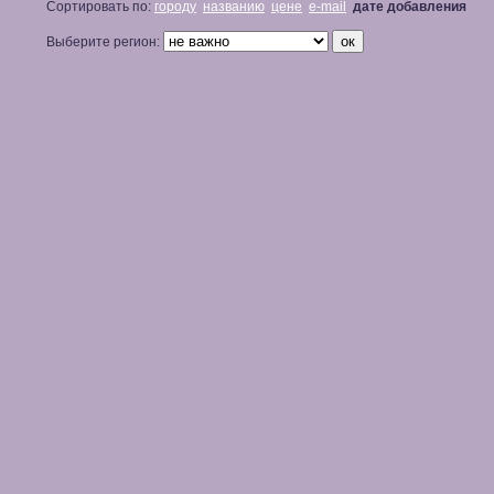
Сортировать по:
городу
названию
цене
e-mail
дате добавления
Выберите регион: