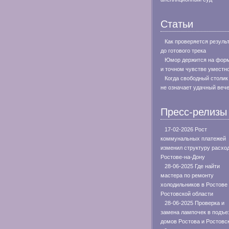
Статьи
Как проверяется резуль
до готового трека
Юмор держится на фор
и точном чувстве уместн
Когда свободный столик
не означает удачный веч
Пресс-релизы
17-02-2026 Рост
коммунальных платежей
изменил структуру расхо
Ростове-на-Дону
28-06-2025 Где найти
мастера по ремонту
холодильников в Ростове
Ростовской области
28-06-2025 Проверка и
замена лампочек в подъе
домов Ростова и Ростовс