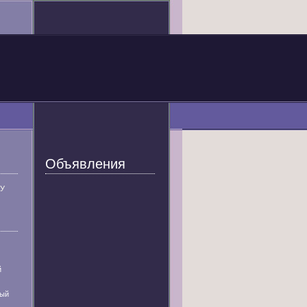
Объявления
У
й
ный