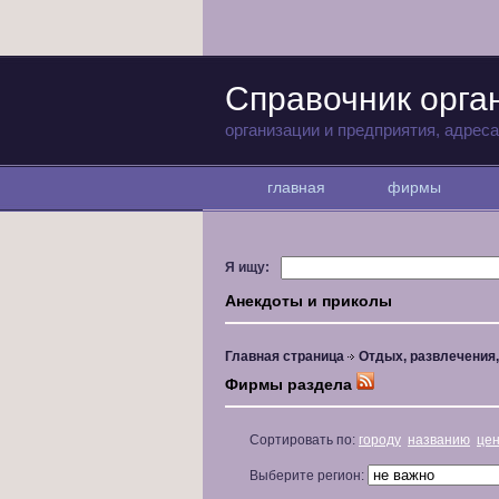
Справочник орга
организации и предприятия, адрес
главная
фирмы
Я ищу:
Анекдоты и приколы
Главная страница
Отдых, развлечения
Фирмы раздела
Сортировать по:
городу
названию
це
Выберите регион: