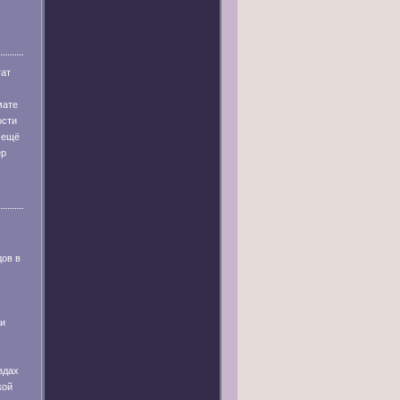
тат
мате
ости
 ещё
ер
дов в
 и
здах
кой