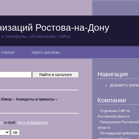
низаций Ростова-на-Дону
а и телефоны, объявления, сайты
статьи
пресс-релизы
Навигация
ДОБАВИТЬ ФИРМ
Компании
, Юмор
Анекдоты и приколы
Отделение СФР по
Ростовской области
Прокуратура Ростовско
не
e-mail
дате добавления
области
Пятнадцатый арбитраж
апелляционный суд