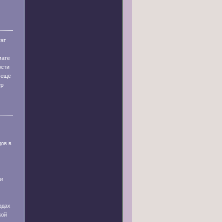
тат
мате
ости
 ещё
ер
дов в
 и
здах
кой