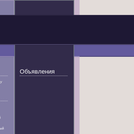
Объявления
У
й
ный