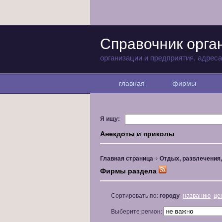
Справочник орга
организации и предприятия, адрес
главная
фирмы
Я ищу:
Анекдоты и приколы
Главная страница
Отдых, развлечения
Фирмы раздела
Сортировать по:
городу
названию
це
Выберите регион: