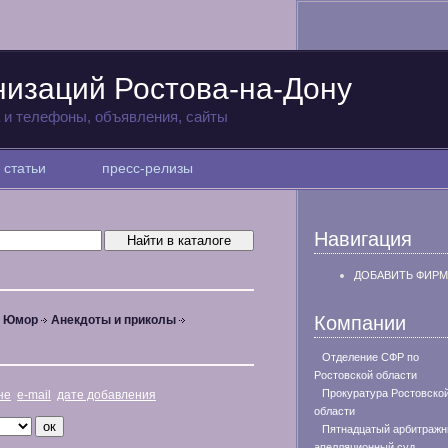
низаций Ростова-на-Дону
а и телефоны, объявления, сайты
статьи
пресс-релизы
Навигация
ДОБАВИТЬ ФИРМ
Компании
, Юмор
Анекдоты и приколы
Отделение СФР по
Ростовской области
Прокуратура Ростовско
не
e-mail
дате добавления
области
Пятнадцатый арбитраж
апелляционный суд