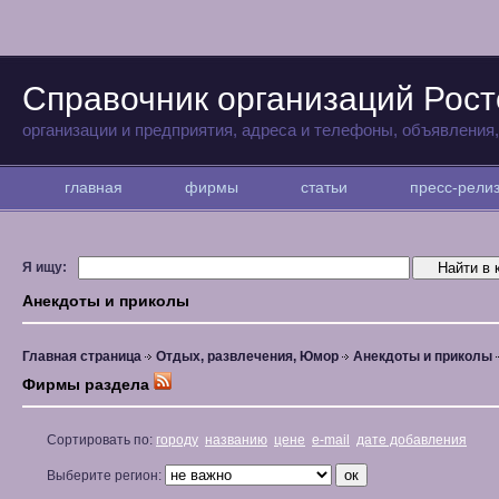
Справочник организаций Рост
организации и предприятия, адреса и телефоны, объявления
главная
фирмы
статьи
пресс-рел
Я ищу:
Анекдоты и приколы
Главная страница
Отдых, развлечения, Юмор
Анекдоты и приколы
Фирмы раздела
Сортировать по:
городу
названию
цене
e-mail
дате добавления
Выберите регион: