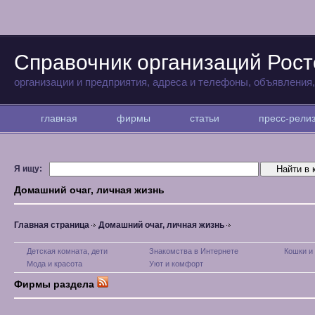
Справочник организаций Рост
организации и предприятия, адреса и телефоны, объявления
главная
фирмы
статьи
пресс-рел
Я ищу:
Домашний очаг, личная жизнь
Главная страница
Домашний очаг, личная жизнь
Детская комната, дети
Знакомства в Интернете
Кошки и
Мода и красота
Уют и комфорт
Фирмы раздела