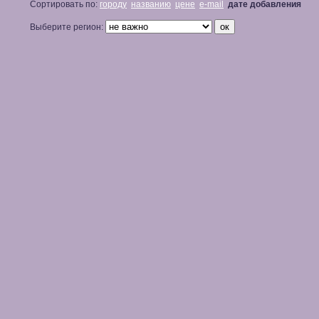
Сортировать по:
городу
названию
цене
e-mail
дате добавления
Выберите регион: