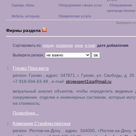
Одежда, обувь
Оборудование сферы услуг
Оборудование
производственное
Мебель, интерьер
Юридические услуги
Выберите ст
Фирмы раздела
Сортировать по:
городу
названию
цене
e-mail
дате добавления
Выберите регион:
Гуково Просмета
1.
регион: Гуково , адрес: 347871, г. Гуково, ул. Свободы, д. 20
+7-918-594-63-48 , e-mail:
strojexpert1iza@mail.ru
визуальный анализ объектов, чтобы определить видимые
сооружении, отделке и инженерных системам, которые могу
на стоимость;
Подробнее...
Компания Стройэкспертиза
2.
регион: Ростов-на-Дону , адрес: 344000, г.Ростов-на-Дону, 