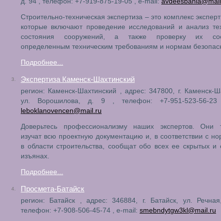
д. 94 , телефон: +7-919-875-19-05 , e-mail:
avdeesbanla@mail
Строительно-техническая экспертиза – это комплекс эксперт
которые включают проведение исследований и анализ те
состояния сооружений, а также проверку их соот
определенным техническим требованиям и нормам безопас
Подробнее...
Экспертиза Каменск-Шахтинский
3.
регион: Каменск-Шахтинский , адрес: 347800, г. Каменск-Ш
ул. Ворошилова, д. 9 , телефон: +7-951-523-56-23 
leboklanovencen@mail.ru
Доверьтесь профессионализму наших экспертов. Они 
изучат всю проектную документацию и, в соответствии с н
в области строительства, сообщат обо всех ее скрытых и
изъянах.
Подробнее...
Просмета-Батайск
4.
регион: Батайск , адрес: 346884, г. Батайск, ул. Речная
телефон: +7-908-506-45-74 , e-mail:
smebndytgw3kl@mail.ru