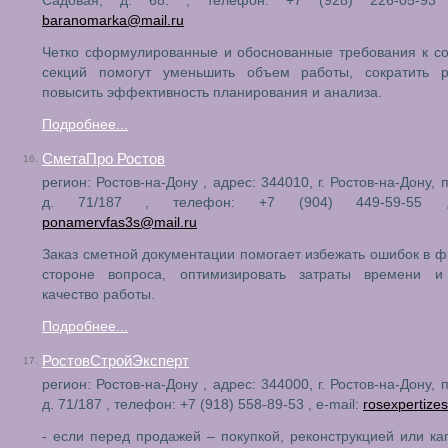
Садовая, д. 68. , телефон: +7 (928) 226-05-93 ,
baranomarka@mail.ru
Четко сформулированные и обоснованные требования к с
секций помогут уменьшить объем работы, сократить 
повысить эффективность планирования и анализа.
Подробнее...
СметаПро Ростов
16.
регион: Ростов-на-Дону , адрес: 344010, г. Ростов-на-Дону, 
д. 71/187 , телефон: +7 (904) 449-59-55 ,
ponamervfas3s@mail.ru
Заказ сметной документации помогает избежать ошибок в 
стороне вопроса, оптимизировать затраты времени и
качество работы.
Подробнее...
РостовСтройЭксперт
17.
регион: Ростов-на-Дону , адрес: 344000, г. Ростов-на-Дону, 
д. 71/187 , телефон: +7 (918) 558-89-53 , e-mail:
rosexpertize
- если перед продажей – покупкой, реконструкцией или к