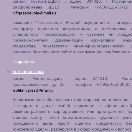
регион: Ростов-на-Дону , адрес: 344018, г. Ростов-на
Варфоломеева, д.213 , телефон: +7-900-126-57-16 
nifigasebevola@mail.ru
Компания "Негосэксперт Ростов" осуществляет негосуда
экспертизу проектной документации и инженерных и
Специалисты проанализируют – отвечает ли предос
проектно-сметная документация нормативам, наци
стандартам, показателям инженерно-геодезических и
правилам безопасности работ и эксплуатации, требованиям
Подробнее...
Компания Союз
24.
регион: Ростов-на-Дону , адрес: 344010, г. Ростов
Красноармейская, д. 33 , телефон: +7-952-562-30-83 
leotiknivarest@mail.ru
Наша компания обеспечивает гарантированное получение 
в спорах и делах любой сложности в сфере хозяйс
административного, корпоративного или арбитражного п
юристы смогут точно спрогнозировать судебный усп
гражданского дела, смогут оценить юридическую без
конкретной сделки, разберутся в любых юридических вопрос