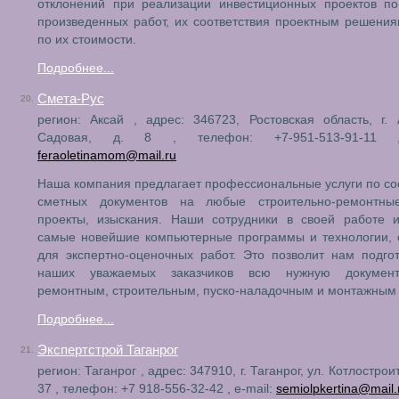
отклонений при реализации инвестиционных проектов п
произведенных работ, их соответствия проектным решения
по их стоимости.
Подробнее...
Смета-Рус
20.
регион: Аксай , адрес: 346723, Ростовская область, г. 
Садовая, д. 8 , телефон: +7-951-513-91-11 ,
feraoletinamom@mail.ru
Наша компания предлагает профессиональные услуги по с
сметных документов на любые строительно-ремонтны
проекты, изыскания. Наши сотрудники в своей работе и
самые новейшие компьютерные программы и технологии, 
для экспертно-оценочных работ. Это позволит нам подго
наших уважаемых заказчиков всю нужную докумен
ремонтным, строительным, пуско-наладочным и монтажным
Подробнее...
Экспертстрой Таганрог
21.
регион: Таганрог , адрес: 347910, г. Таганрог, ул. Котлострои
37 , телефон: +7 918-556-32-42 , e-mail:
semiolpkertina@mail.