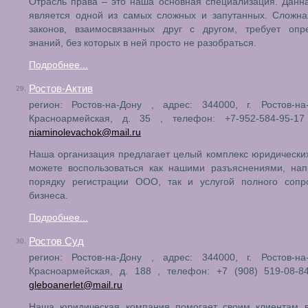
Отрасль права – это наша основная специализация. Данн
является одной из самых сложных и запутанных. Сложна
законов, взаимосвязанных друг с другом, требует опр
знаний, без которых в ней просто не разобраться.
Подробнее...
Ростов-Актив
29.
регион: Ростов-на-Дону , адрес: 344000, г. Ростов-на
Красноармейская, д. 35 , телефон: +7-952-584-95-17 
niaminolevachok@mail.ru
Наша организация предлагает целый комплекс юридических
можете воспользоваться как нашими разъяснениями, нап
порядку регистрации ООО, так и услугой полного сопр
бизнеса.
Подробнее...
Ростов Суд
30.
регион: Ростов-на-Дону , адрес: 344000, г. Ростов-на
Красноармейская, д. 188 , телефон: +7 (908) 519-08-84
gleboanerlet@mail.ru
Наша юридическая компания помогает своим клиентам 