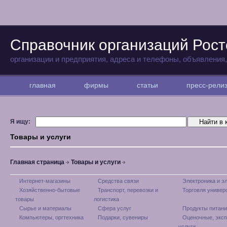
Справочник организаций Рост
организации и предприятия, адреса и телефоны, объявления
главная
фирмы
статьи
пресс-рел
Я ищу:
Товары и услуги
Главная страница
Товары и услуги
Интернет-магазины
Средства связи
Электроника и э
Хозяйственно-бытовые
Транспорт, перевозки и
Торговля универ
товары
логистика
Сырье и материалы
Сфера услуг
Продукты питани
Компьютеры, оргтехника
Подарки, сувениры
Оценочные, экс
услуги