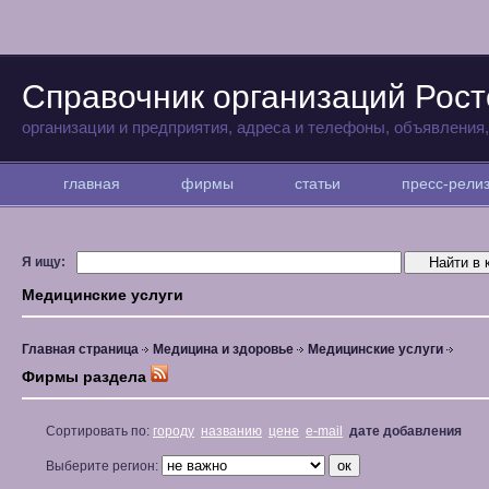
Справочник организаций Рост
организации и предприятия, адреса и телефоны, объявления
главная
фирмы
статьи
пресс-рел
Я ищу:
Медицинские услуги
Главная страница
Медицина и здоровье
Медицинские услуги
Фирмы раздела
Сортировать по:
городу
названию
цене
e-mail
дате добавления
Выберите регион: