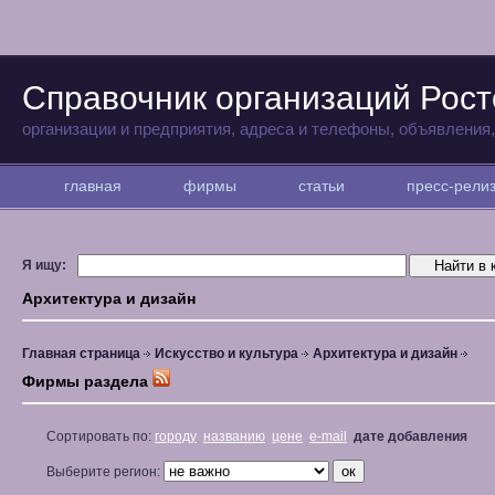
Справочник организаций Рост
организации и предприятия, адреса и телефоны, объявления
главная
фирмы
статьи
пресс-рел
Я ищу:
Архитектура и дизайн
Главная страница
Искусство и культура
Архитектура и дизайн
Фирмы раздела
Сортировать по:
городу
названию
цене
e-mail
дате добавления
Выберите регион: