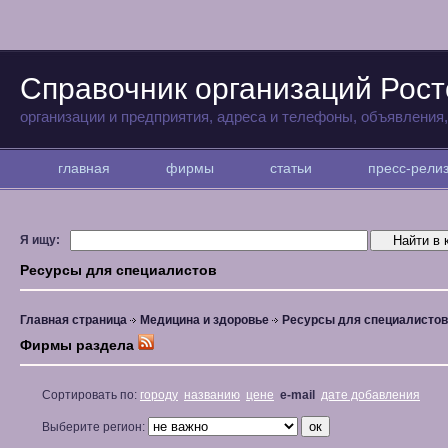
Справочник организаций Рост
организации и предприятия, адреса и телефоны, объявления
главная
фирмы
статьи
пресс-рел
Я ищу:
Ресурсы для специалистов
Главная страница
Медицина и здоровье
Ресурсы для специалистов
Фирмы раздела
Сортировать по:
городу
названию
цене
e-mail
дате добавления
Выберите регион: