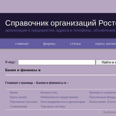
Справочник организаций Рост
организации и предприятия, адреса и телефоны, объявления
главная
фирмы
статьи
пресс-рел
Я ищу:
Банки и финансы в
Главная страница
Банки и финансы в
Банки
Банкротство
Брокеры и управле
Курсы валют
Небанковское кредитование
Пенсионные фонды
Платежные системы
Реестродержатели и депозитарии
Рынок валют (Forex
Страхование
Торговые системы
Выберите