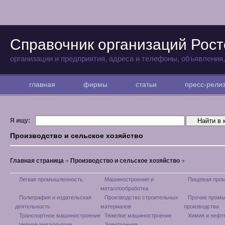
Справочник организаций Рост
организации и предприятия, адреса и телефоны, объявления
главная
фирмы
статьи
пресс-рел
Я ищу:
Производство и сельское хозяйство
Главная страница
Производство и сельское хозяйство
Легкая промышленность
Машиностроение и
Пищевая про
металлообработка
Полиграфия и издательская
Производство строительных
Прочие пром
деятельность
материалов
производства
Транспортное машиностроение
Тяжелое машиностроение
Химия и нефт
Черная металлургия
Электронная