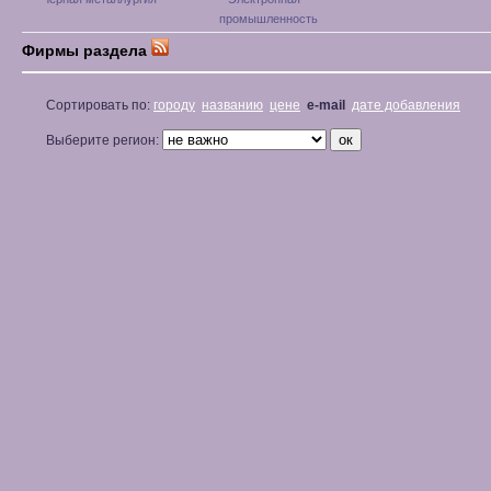
промышленность
Фирмы раздела
Сортировать по:
городу
названию
цене
e-mail
дате добавления
Выберите регион: